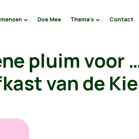
 mensen
Doe Mee
Thema's
Contact
ne pluim voor 
kast van de Ki