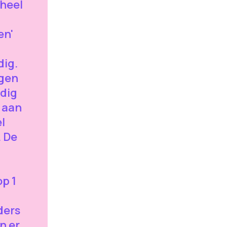
heel
en'
dig.
gen
odig
 aan
l
 De
op 1
ders
n er