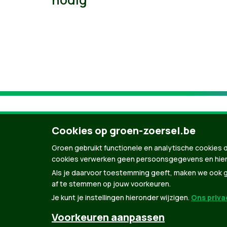
Cookies op groen-zoersel.be
Groen gebruikt functionele en analytische cookies d
cookies verwerken geen persoonsgegevens en hier
Als je daarvoor toestemming geeft, maken we ook ge
af te stemmen op jouw voorkeuren.
Je kunt je instellingen hieronder wijzigen.
Ons privac
© Copyright Groen 2026 | Gemaakt met
Natio
Voorkeuren aanpassen