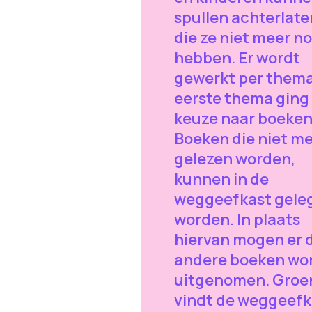
spullen achterlate
die ze niet meer n
hebben. Er wordt
gewerkt per thema
eerste thema ging
keuze naar boeken
Boeken die niet m
gelezen worden,
kunnen in de
weggeefkast gele
worden. In plaats
hiervan mogen er 
andere boeken wo
uitgenomen. Groe
vindt de weggeefk