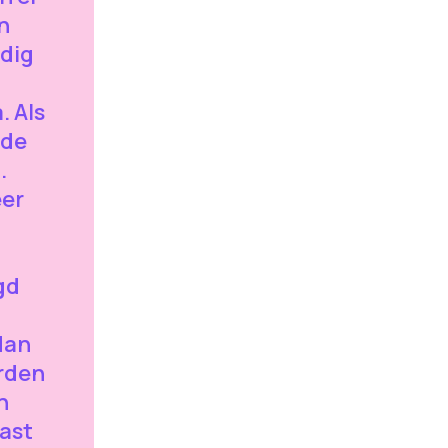
n
odig
. Als
 de
.
eer
gd
dan
rden
n
ast