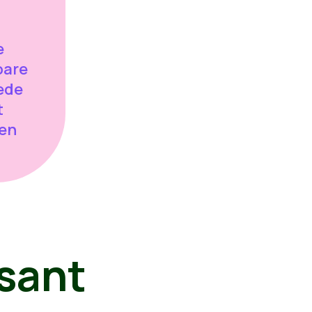
e
bare
ede
t
een
sant