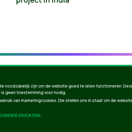
ie noodzakelijk zijn om de website goed te laten functioneren. Dez
 is geen toestemming voor nodig.
bruik van marketingcookies. Die stellen ons in staat om de websit
ybeleid vind je hier
.
nBuilder
| Gebouwd door
Tectonica