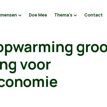
 mensen
Doe Mee
Thema's
Contact
opwarming groo
ng voor
conomie