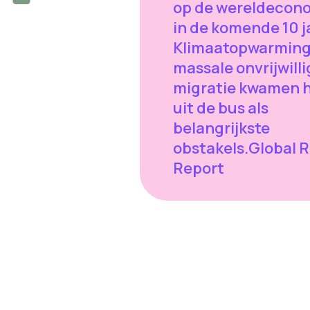
op de wereldecon
in de komende 10 j
Klimaatopwarming
massale onvrijwill
migratie kwamen h
uit de bus als
belangrijkste
obstakels.Global R
Report