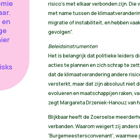
omie
risico's met elkaar verbonden zijn. Die
aar.
met name tussen de klimaatverandering 
 en
migratie of instabiliteit, en hebben va
ige
gevolgen".
ier
Beleidsinstrumenten
Het is belangrijk dat politieke leiders
acties te plannen en zich schrap te zet
isks
dat de klimaatverandering andere risico'
versterkt, maar dat zijn absoluut niet 
evolueren en maatschappijen raken, va
zegt Margareta Drzeniek-Hanouz van h
Blijkbaar heeft de Zoerselse meerderh
verbanden. Waarom weigert zij anders
'Burgemeestersconvenant', waarmee 