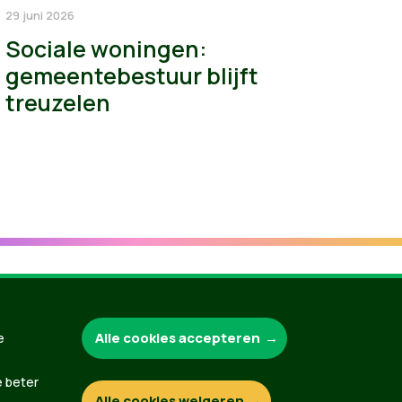
29 juni 2026
Sociale woningen:
gemeentebestuur blijft
treuzelen
Groen.be
Alle cookies accepteren
e
e beter
Alle cookies weigeren