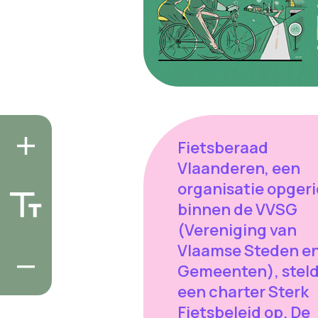
Fietsberaad
Vlaanderen, een
organisatie opger
binnen de VVSG
(Vereniging van
Vlaamse Steden e
Gemeenten), stel
een charter Sterk
Fietsbeleid op. De