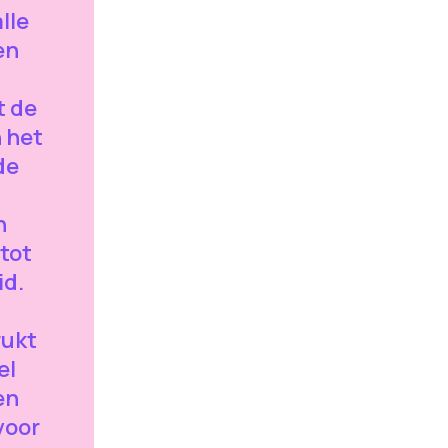
lle
en
t de
 het
de
n
tot
id.
rukt
el
en
voor