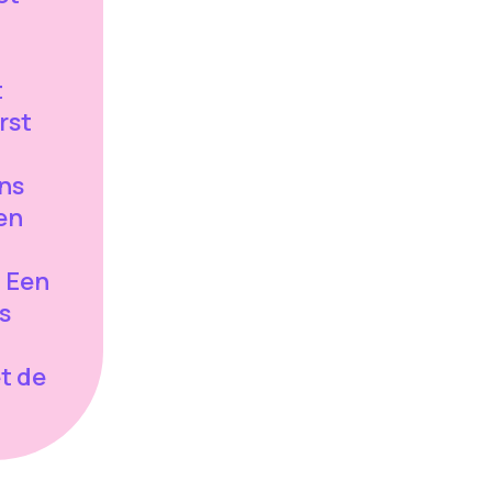
t
rst
ns
en
 Een
s
t de