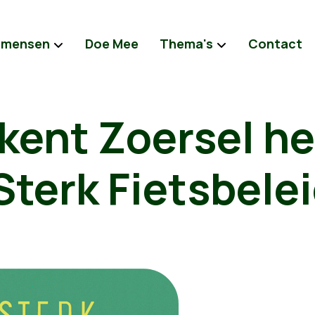
 mensen
Doe Mee
Thema's
Contact
kent Zoersel he
Sterk Fietsbele