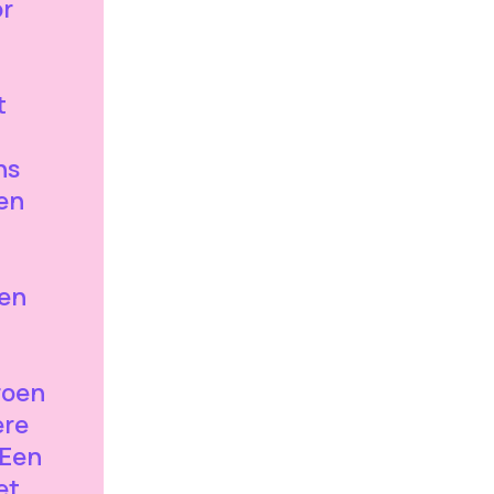
or
t
ns
en
len
roen
ere
 Een
et