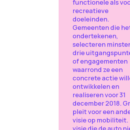
functionele als vo
recreatieve
doeleinden.
Gemeenten die he
ondertekenen,
selecteren minste
drie uitgangspunt
of engagementen
waarrond ze een
concrete actie wil
ontwikkelen en
realiseren voor 31
december 2018. G
pleit voor een and
visie op mobiliteit.
visie die de auto ni