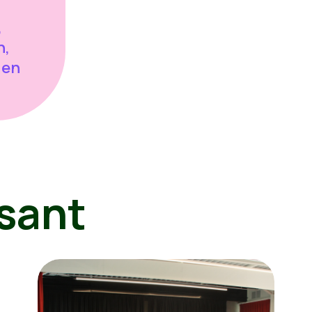
,
n,
 en
sant