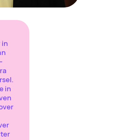
 in
an
-
ra
rsel.
e in
oven
 over
ver
ster