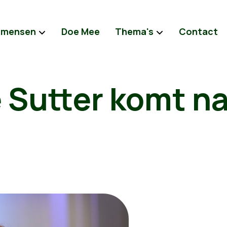
 mensen
Doe Mee
Thema's
Contact
 Sutter komt n