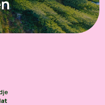
en
dje
dat