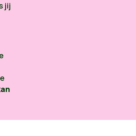
 jij
e
le
kan