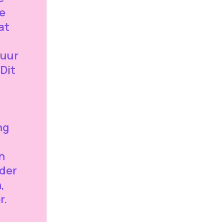
e
at
tuur
Dit
ng
n
rder
,
r.