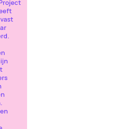
Project
eeft
lvast
ar
rd.
en
ijn
t
ers
n
en
.
den
e