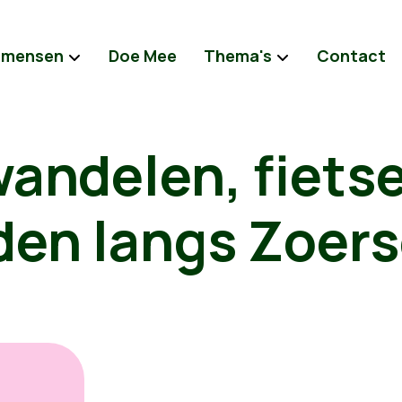
 mensen
Doe Mee
Thema's
Contact
wandelen, fiets
den langs Zoer