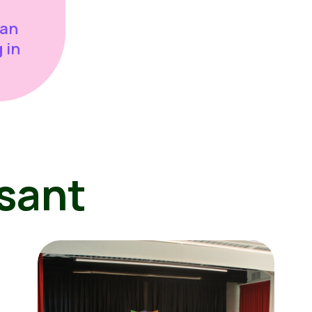
van
 in
sant