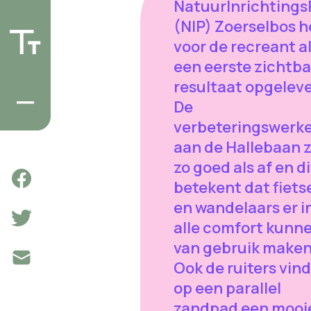
NatuurInrichtings
(NIP) Zoerselbos h
voor de recreant a
een eerste zichtba
resultaat opgeleve
De
verbeteringswerk
aan de Hallebaan z
zo goed als af en di
betekent dat fiets
en wandelaars er i
alle comfort kunn
van gebruik maken
Ook de ruiters vin
op een parallel
zandpad een mooi