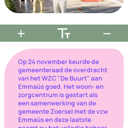
Op 24 november keurde de
gemeenteraad de overdracht
van het WZC "De Buurt" aan
Emmaüs goed. Het woon- en
zorgcentrum is gestart als
een samenwerking van de
gemeente Zoersel met de vzw
Emmaüs en deze laatste