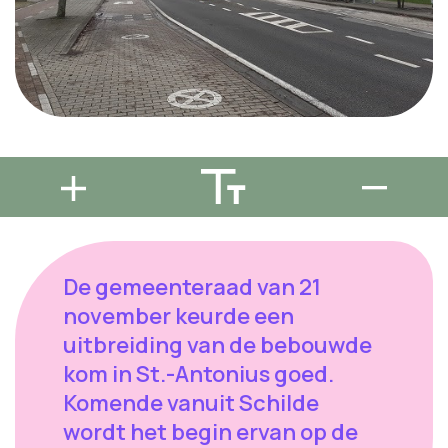
De gemeenteraad van 21
november keurde een
uitbreiding van de bebouwde
kom in St.-Antonius goed.
Komende vanuit Schilde
wordt het begin ervan op de