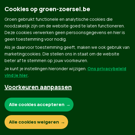
Cookies op groen-zoersel.be
Groen gebruikt functionele en analytische cookies die
noodzakelijk zijn om de website goed te laten functioneren.
Deze cookies verwerken geen persoonsgegevens en hier is
Groen.be
geen toestemming voor nodig.
Als je daarvoor toestemming geeft, maken we ook gebruik van
marketingcookies. Die stellen ons in staat om de website
Contact
Privacybeleid
beter af te stemmen op jouw voorkeuren.
Je kunt je instellingen hieronder wijzigen.
Ons privacybeleid
© Copyright Groen 2026 | Gemaakt met
NationBuilder
| Gebouwd door
Tectonica
vind je hier
.
Voorkeuren aanpassen
Noodzakelijke cookies:
Alle cookies accepteren
Functionele en analytische cookies:
Alle cookies weigeren