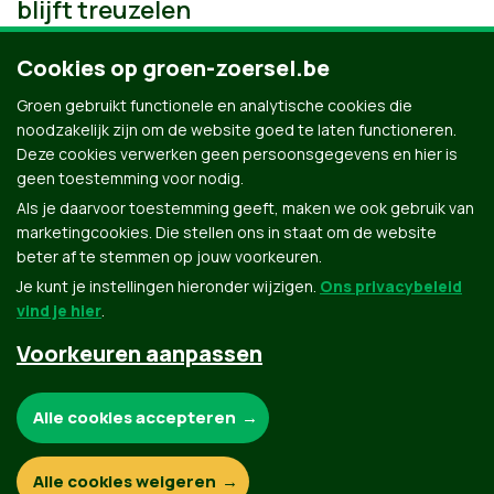
blijft treuzelen
Cookies op groen-zoersel.be
Groen gebruikt functionele en analytische cookies die
noodzakelijk zijn om de website goed te laten functioneren.
Deze cookies verwerken geen persoonsgegevens en hier is
geen toestemming voor nodig.
Als je daarvoor toestemming geeft, maken we ook gebruik van
marketingcookies. Die stellen ons in staat om de website
beter af te stemmen op jouw voorkeuren.
Je kunt je instellingen hieronder wijzigen.
Ons privacybeleid
vind je hier
.
Voorkeuren aanpassen
Groen.be
Noodzakelijke cookies:
Alle cookies accepteren
Contact
Privacybeleid
Functionele en analytische cookies:
Alle cookies weigeren