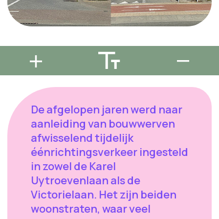
De afgelopen jaren werd naar
aanleiding van bouwwerven
afwisselend tijdelijk
éénrichtingsverkeer ingesteld
in zowel de Karel
Uytroevenlaan als de
Victorielaan. Het zijn beiden
woonstraten, waar veel