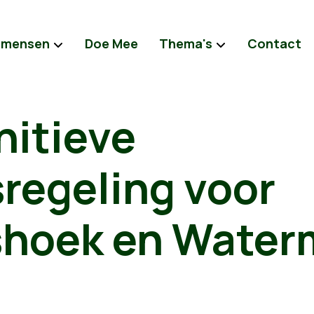
 mensen
Doe Mee
Thema's
Contact
nitieve
regeling voor
shoek en Water