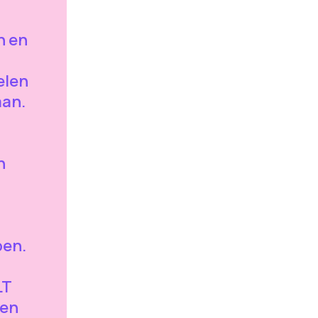
n en
elen
aan.
n
pen.
LT
gen