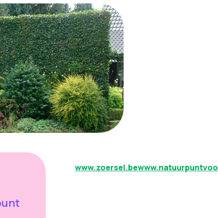
www.zoersel.be
www.natuurpuntvoo
punt