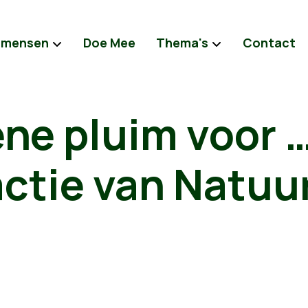
 mensen
Doe Mee
Thema's
Contact
ne pluim voor 
ctie van Natuu