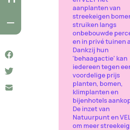
aanplanten van
streekeigen bome
struiken langs
onbebouwde perc
en in privé tuinen 
Dankzij hun
'behaagactie' kan
iedereen tegen ee
voordelige prijs
planten, bomen,
klimplanten en
bijenhotels aanko
De inzet van
Natuurpunt en VE
om meer streekei