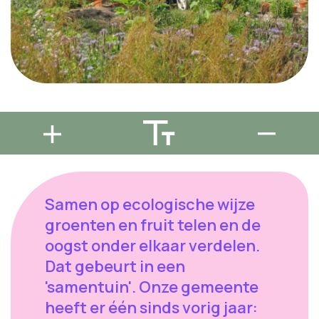
Samen op ecologische wijze
groenten en fruit telen en de
oogst onder elkaar verdelen.
Dat gebeurt in een
'samentuin'. Onze gemeente
heeft er één sinds vorig jaar: