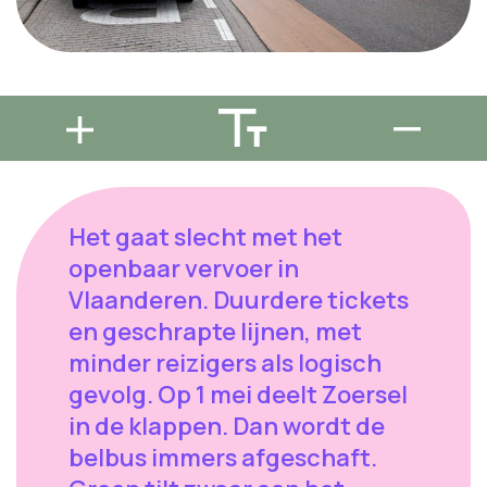
Het gaat slecht met het
openbaar vervoer in
Vlaanderen. Duurdere tickets
en geschrapte lijnen, met
minder reizigers als logisch
gevolg. Op 1 mei deelt Zoersel
in de klappen. Dan wordt de
belbus immers afgeschaft.