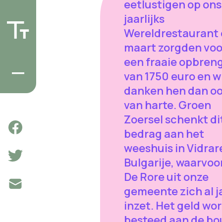
eetlustigen op ons
jaarlijks
Wereldrestaurant 
maart zorgden voo
een fraaie opbren
van 1750 euro en wi
danken hen dan o
van harte. Groen
Zoersel schenkt di
bedrag aan het
weeshuis in Vidrare
Bulgarije, waarvoor
De Rore uit onze
gemeente zich al j
inzet. Het geld wo
besteed aan de b