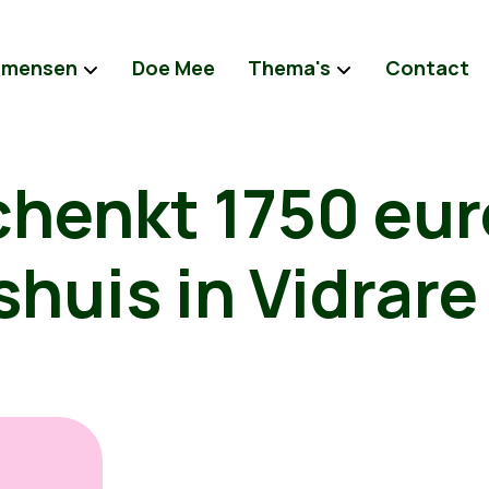
 mensen
Doe Mee
Thema's
Contact
chenkt 1750 eur
huis in Vidrare