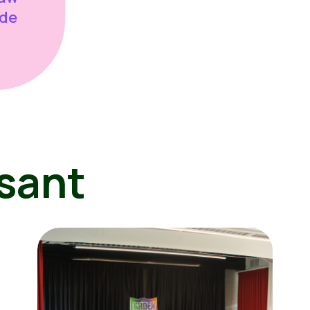
 de
sant