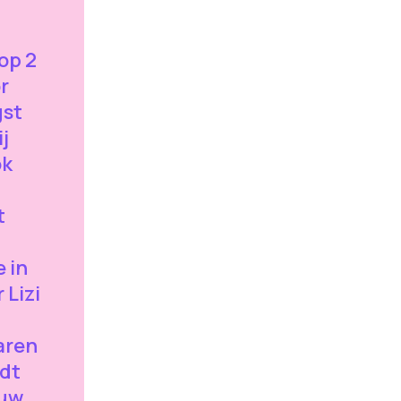
op 2
r
gst
j
ok
t
 in
 Lizi
aren
rdt
ouw