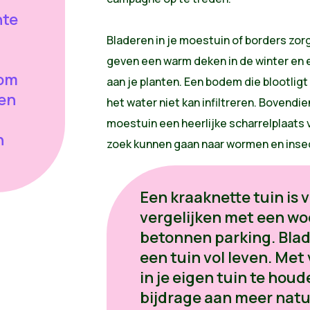
nte
Bladeren in je moestuin of borders zor
geven een warm deken in de winter en
 om
aan je planten. Een bodem die blootligt 
ren
het water niet kan infiltreren. Bovendien
moestuin een heerlijke scharrelplaats 
n
zoek kunnen gaan naar wormen en inse
Een kraaknette tuin is v
vergelijken met een woe
betonnen parking. Bla
een tuin vol leven. Met
in je eigen tuin te houd
bijdrage aan meer natu