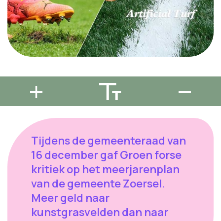
Tijdens de gemeenteraad van
16 december gaf Groen forse
kritiek op het meerjarenplan
van de gemeente Zoersel.
Meer geld naar
kunstgrasvelden dan naar