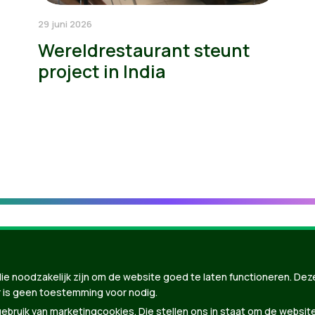
29 juni 2026
Wereldrestaurant steunt
project in India
ie noodzakelijk zijn om de website goed te laten functioneren. Dez
 is geen toestemming voor nodig.
bruik van marketingcookies. Die stellen ons in staat om de websit