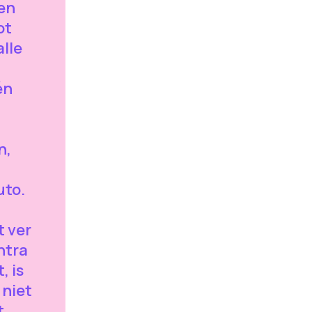
en
ot
alle
én
n,
uto.
t ver
ntra
, is
 niet
t