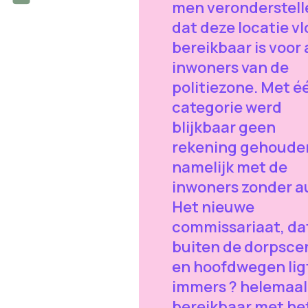
men veronderstell
dat deze locatie vl
bereikbaar is voor 
inwoners van de
politiezone. Met é
categorie werd
blijkbaar geen
rekening gehoude
namelijk met de
inwoners zonder a
Het nieuwe
commissariaat, da
buiten de dorpsce
en hoofdwegen ligt
immers ? helemaal
bereikbaar met he