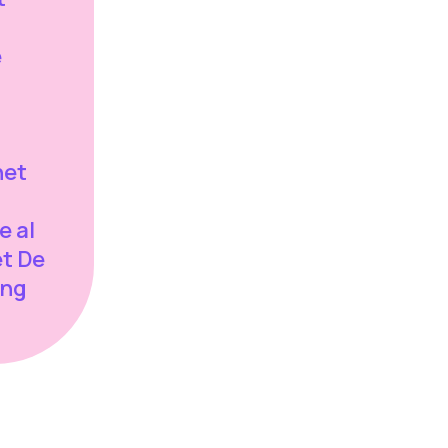
e
het
e al
t De
ing