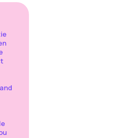
tie
en
e
t
pand
de
zou