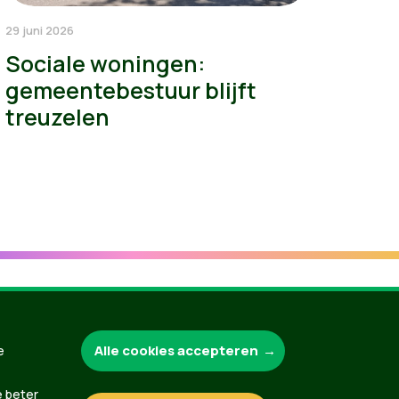
29 juni 2026
Sociale woningen:
gemeentebestuur blijft
treuzelen
Groen.be
Alle cookies accepteren
e
e beter