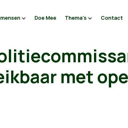
 mensen
Doe Mee
Thema's
Contact
olitiecommissa
reikbaar met op