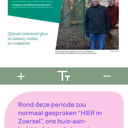
Rond deze periode zou
normaal gesproken “HIER in
Zoersel”, ons huis-aan-