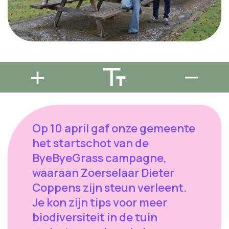
Op 10 april gaf onze gemeente
het startschot van de
ByeByeGrass campagne,
waaraan Zoerselaar Dieter
Coppens zijn steun verleent.
Je kon zijn tips voor meer
biodiversiteit in de tuin