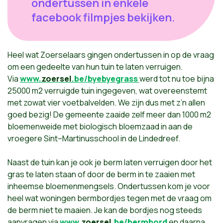
ondertussen in enkele
facebook filmpjes bekijken.
Heel wat Zoerselaars gingen ondertussen in
op
de vraag
om een gedeelte van hun tuin te laten verruigen.
Via
www.
zoersel
.be/byebyegrass
werd tot nu toe bijna
25000 m2 verruigde tuin ingegeven, wat overeenstemt
met zowat vier voetbalvelden. We zijn dus met z’n allen
goed bezig! De gemeente zaaide zelf meer dan 1000 m2
bloemenweide met biologisch bloemzaad in aan de
vroegere Sint–Martinusschool in de Lindedreef.
Naast de tuin kan je ook je berm laten verruigen door het
gras te laten staan of door de berm in te zaaien met
inheemse bloemenmengsels. Ondertussen kom je voor
heel wat woningen bermbordjes tegen met de vraag om
de berm niet te maaien. Je kan de bordjes nog steeds
aanvragen via
www.
zoersel
.be/bermbord
en daarna