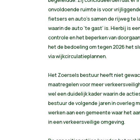
begeleidde. Zij concludeerden dat er i
onvoldoende ruimte is voor vrijliggen
fietsers en auto’s samen de rijweg te
waarin de auto ‘te gast’ is. Hierbij is 
controle en het beperken van doorgaand
het de bedoeling om tegen 2026 het slu
via wijkcirculatieplannen.
Het Zoersels bestuur heeft niet gewach
maatregelen voor meer verkeersveilighe
wel een duidelijk kader waarin de actie
bestuur de volgende jaren in overleg 
werken aan een gemeente waar het aa
in een verkeersveilige omgeving.