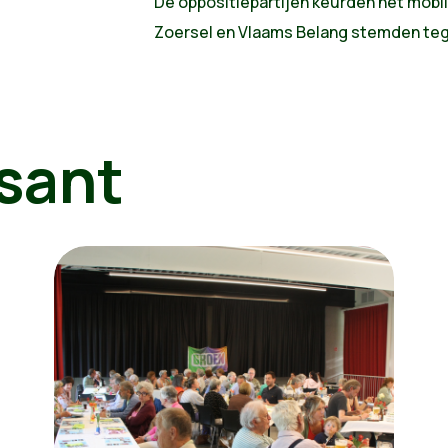
De oppositiepartijen keurden het mobili
Zoersel en Vlaams Belang stemden teg
sant