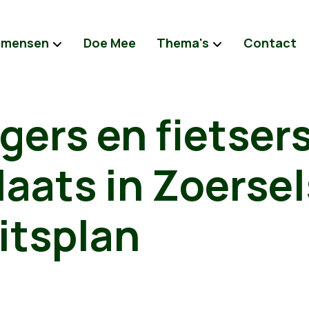
 mensen
Doe Mee
Thema's
Contact
ers en fietser
laats in Zoersel
itsplan