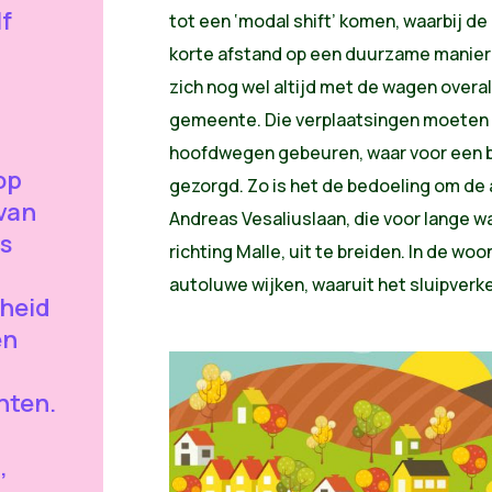
f
tot een ‘modal shift’ komen, waarbij de
korte afstand op een duurzame manier
zich nog wel altijd met de wagen overa
gemeente. Die verplaatsingen moeten z
hoofdwegen gebeuren, waar voor een 
op
gezorgd. Zo is het de bedoeling om de 
van
Andreas Vesaliuslaan, die voor lange w
rs
richting Malle, uit te breiden. In de w
autoluwe wijken, waaruit het sluipver
heid
en
nten.
,