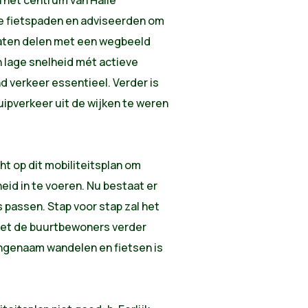
n het centrum van Halle
de fietspaden en adviseerden om
 laten delen met een wegbeeld
een lage snelheid mét actieve
 verkeer essentieel. Verder is
ipverkeer uit de wijken te weren
t op dit mobiliteitsplan om
id in te voeren. Nu bestaat er
s passen. Stap voor stap zal het
met de buurtbewoners verder
ngenaam wandelen en fietsen is