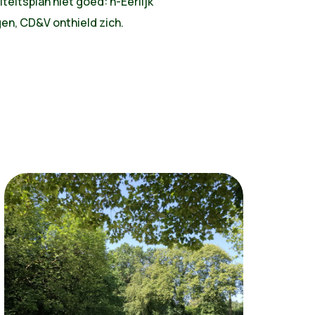
teitsplan niet goed: h-Eerlijk
en, CD&V onthield zich.