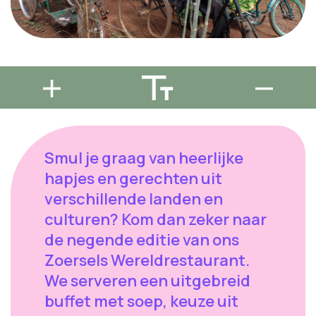
Smul je graag van heerlijke
hapjes en gerechten uit
verschillende landen en
culturen? Kom dan zeker naar
de negende editie van ons
Zoersels Wereldrestaurant.
We serveren een uitgebreid
buffet met soep, keuze uit